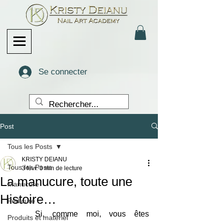
Se connecter
Post
Tous les Posts
KRISTY DEIANU
Tous les Posts
3 févr.
3 min de lecture
La manucure, toute une
Manucure
Histoire…
Pédicure
	Si, comme moi, vous êtes 
Produits et matériel