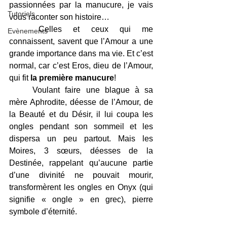
passionnées par la manucure, je vais 
Tutoriels
vous raconter son histoire…
	Celles et ceux qui me 
Evènements
connaissent, savent que l’Amour a une 
grande importance dans ma vie. Et c’est 
normal, car c’est Eros, dieu de l’Amour, 
qui fit 
la première manucure
!
	Voulant faire une blague à sa 
mère Aphrodite, déesse de l’Amour, de 
la Beauté et du Désir, il lui coupa les 
ongles pendant son sommeil et les 
dispersa un peu partout. Mais les 
Moires, 3 sœurs, déesses de la 
Destinée, rappelant qu’aucune partie 
d’une divinité ne pouvait mourir, 
transformèrent les ongles en Onyx (qui 
signifie « ongle » en grec), pierre 
symbole d’éternité.