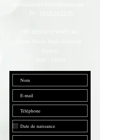
serviceclient@kristydeianu.com
\
Tél :
06 05 50 21 99
HEURES D'OUVERTURE
Lundi-Mardi-Jeudi-Vendredi-
Samedi
9h00 - 19h00