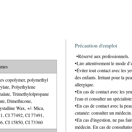
Précaution d'emploi
•Réservé aux professionnels.
•Lire attentivement le mode d’
mmes
•Éviter tout contact avec les y
des enfants. Irritant pour la p
es copolymer, polymethyl
allergique.
ylate, Polyethylene
•En cas de contact avec les y
halate, Trimethylolpropane
l'eau et consulter un spécialiste
late, Dimethicone,
•En cas de contact avec la peau
ystalline Wax, +/- Mica,
cutanée: consulter un médecin.
1, CI 77492, CI 77491,
•En cas d'ingestion, ne pas fa
6, CI 15850, CI 73360
médecin. En cas de consultation