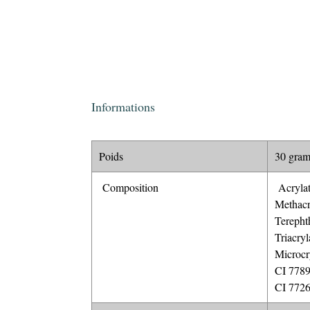
Informations
Poids
30 gra
Composition
Acrylat
Methacr
Terepht
Triacry
Microcr
CI 7789
CI 7726