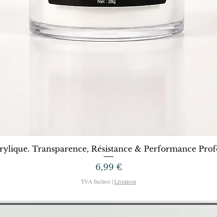
Aperçu rapide
rylique. Transparence, Résistance & Performance Profe
Prix
6,99 €
TVA Incluse
|
Livraison