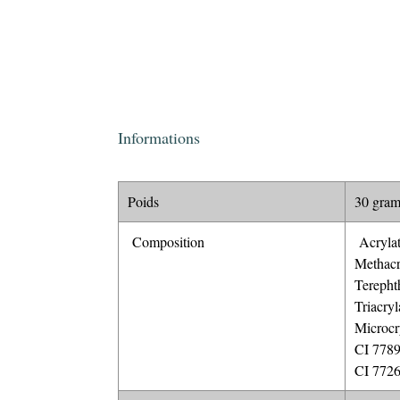
Informations
Poids
30 gra
Composition
Acrylat
Methacr
Terepht
Triacry
Microcr
CI 7789
CI 7726