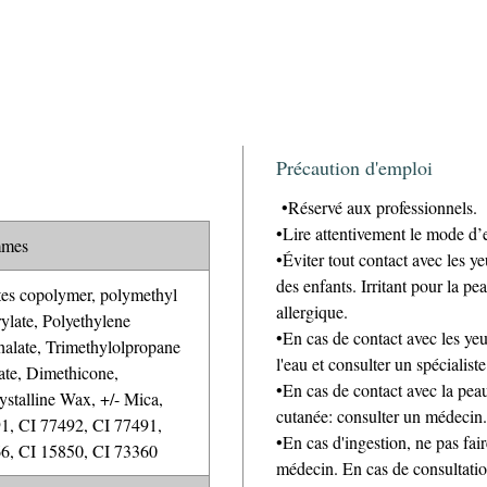
Précaution d'emploi
•Réservé aux professionnels.
•Lire attentivement le mode d’
mmes
•Éviter tout contact avec les y
des enfants. Irritant pour la p
es copolymer, polymethyl
allergique.
ylate, Polyethylene
•En cas de contact avec les y
halate, Trimethylolpropane
l'eau et consulter un spécialiste
late, Dimethicone,
•En cas de contact avec la peau
ystalline Wax, +/- Mica,
cutanée: consulter un médecin.
1, CI 77492, CI 77491,
•En cas d'ingestion, ne pas fa
6, CI 15850, CI 73360
médecin. En cas de consultation