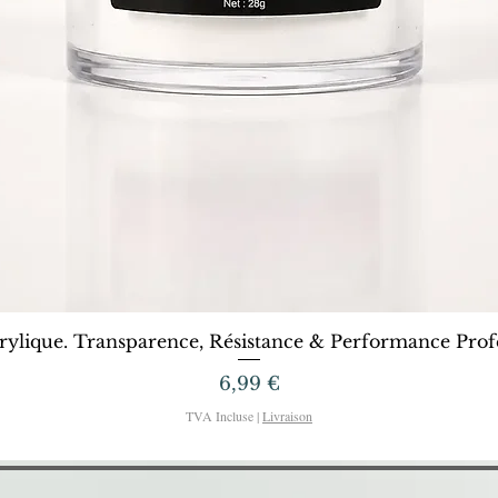
Aperçu rapide
rylique. Transparence, Résistance & Performance Profe
Prix
6,99 €
TVA Incluse
|
Livraison