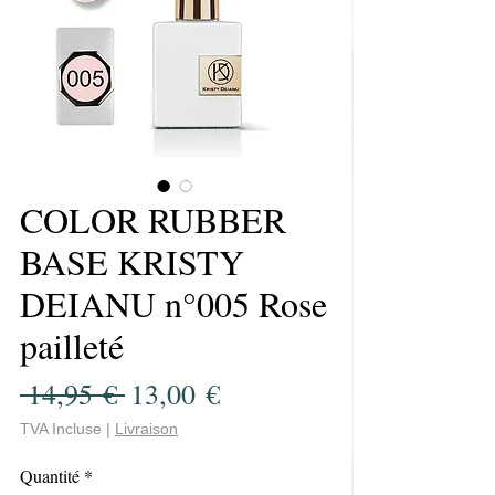
COLOR RUBBER
BASE KRISTY
DEIANU n°005 Rose
pailleté
Prix
Prix
 14,95 € 
13,00 €
original
promotionnel
TVA Incluse
|
Livraison
Quantité
*