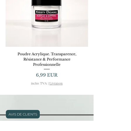
Poudre Acrylique. Transparence,
Dreamy Gel KRISTYD
Résistance & Performance
Professionnelle
Preț
6,99 EUR
inclus TVA
|
Livraison
AVIS DE CLIENTS
Adresse: 11 rue Defly - Nice - FRANCE