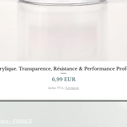
Afișare rapidă
rylique. Transparence, Résistance & Performance Profe
Preț
6,99 EUR
inclus TVA
|
Livraison
- Nice - FRANCE