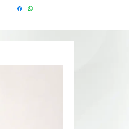
unghii. Comanda acum si da frau liber
imaginatiei pentru aplicatii originale si
elegante de unghii.