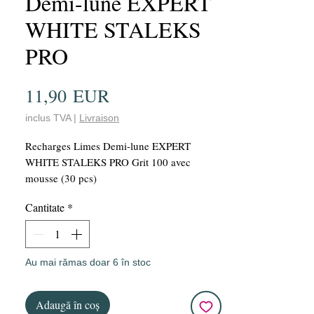
Demi-lune EXPERT
WHITE STALEKS
PRO
Preț
11,90 EUR
inclus TVA
|
Livraison
Recharges Limes Demi-lune EXPERT
WHITE STALEKS PRO Grit 100 avec
mousse (30 pcs)
Cantitate
*
Au mai rămas doar 6 în stoc
Adaugă în coș