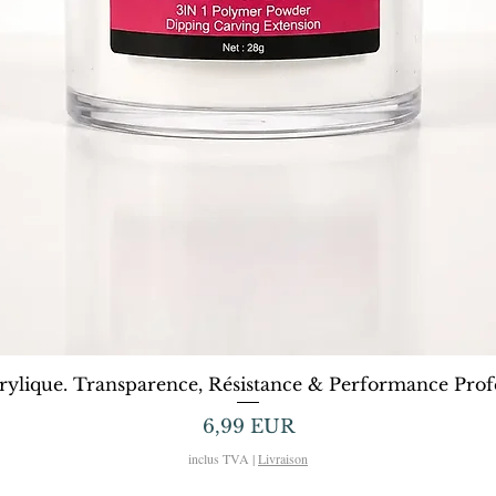
Afișare rapidă
rylique. Transparence, Résistance & Performance Profe
Preț
6,99 EUR
inclus TVA
|
Livraison