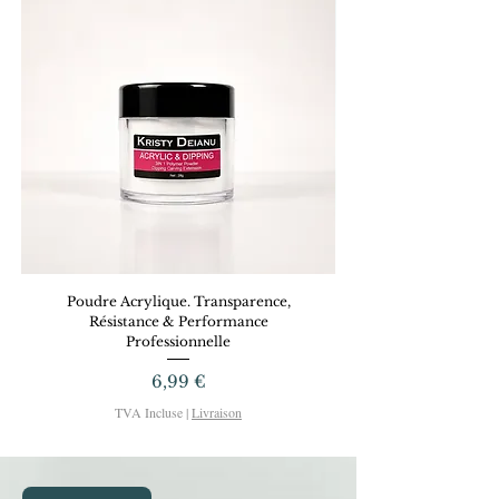
Poudre Acrylique. Transparence,
Dreamy Gel KRISTYD
Résistance & Performance
Professionnelle
Prix
6,99 €
TVA Incluse
|
Livraison