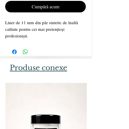
Cumpără acum
Liner de 11 mm din păr sintetic de înaltă
calitate pentru cei mai pretențioși
profesioniști.
Ergonomia și echilibrul periei permit o
muncă precisă și ușoară.
Capacul său păstrează perii și asigură
depozitarea garantând longevitatea periei
Produse conexe
tale.