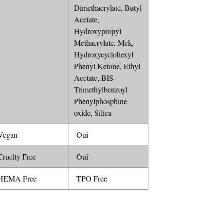
Dimethacrylate, Butyl
Acetate,
Hydroxypropyl
Methacrylate, Mek,
Hydroxycyclohexyl
Phenyl Ketone, Ethyl
Acetate, BIS-
Trimethylbenzoyl
Phenylphosphine
oxide, Silica
egan
Oui
ruelty Free
Oui
EMA Free
TPO Free