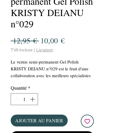
permanent Gel Polish
KRISTY DEIANU
n°029
Prix
Prix
 12,95 € 
10,00 €
original
promotionnel
TVA Incluse
|
Livraison
Le vernis semi-permanent Gel Polish
KRISTY DEIANU n°029 est le fruit d'une
collaboration avec les meilleurs spécialistes
et validée par KRISTY DEIANU. Ce VSP est
Quantité
*
vegan et offre une manucure parfaite grâce à
sa grande capacité de couvrance et sa
facilité d'application. Avec une bouteille de
15 ml, ce vernis offre un rapport qualité-prix
imbattable!!! De plus, sa tenue longue durée
AJOUTER AU PANIER
de plusieurs semaines vous assure une
manucure impeccable pour un bon moment.