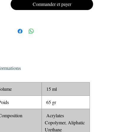
Offrez à vos ongles un look impeccable et
Commander et payer
durable avec le vernis semi-permanent Gel
Polish KRISTY DEIANU n°029.
formations
olume
15 ml
oids
65 gr
omposition
Acrylates
Copolymer, Aliphatic
Urethane