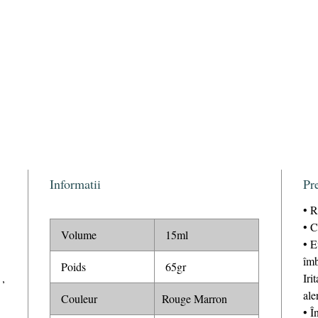
Informatii
Pre
• R
• C
Volume
15ml
• E
îmb
Poids
65gr
,
Iri
ale
Couleur
Rouge Marron
• Î