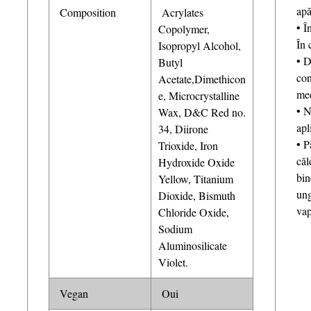
apă
Composition
Acrylates
• Î
Copolymer,
În 
Isopropyl Alcohol,
• D
Butyl
con
Acetate,Dimethicon
med
e, Microcrystalline
• N
Wax, D&C Red no.
ap
34, Diirone
• P
Trioxide, Iron
căl
Hydroxide Oxide
bin
Yellow, Titanium
ung
Dioxide, Bismuth
vap
Chloride Oxide,
Sodium
Aluminosilicate
Violet.
Vegan
Oui