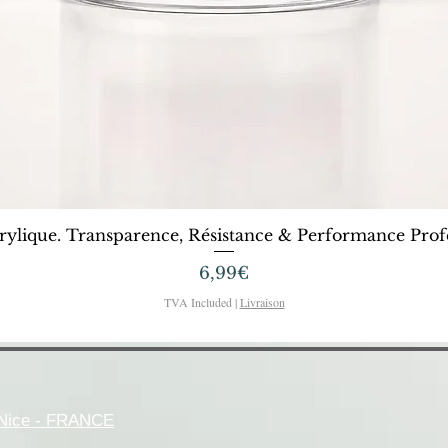
Quick View
rylique. Transparence, Résistance & Performance Profe
Price
6,99€
TVA Included
|
Livraison
- Nice - FRANCE