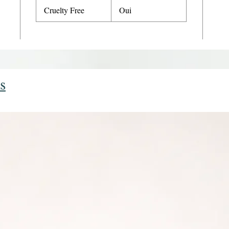
Cruelty Free
Oui
s