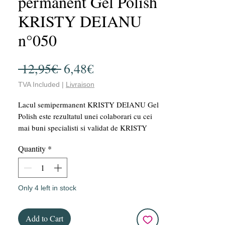
permanent Gel Polish
KRISTY DEIANU
n°050
Regular
Sale
 12,95€ 
6,48€
Price
Price
TVA Included
|
Livraison
Lacul semipermanent KRISTY DEIANU Gel
Polish este rezultatul unei colaborari cu cei
mai buni specialisti si validat de KRISTY
DEIANU. Acest VSP este vegan și oferă o
Quantity
*
manichiură perfectă datorită capacității sale
mari de acoperire și ușurinței în aplicare. Cu
o sticlă de 15 ml, acest lac oferă un raport
calitate-preț imbatabil!!! În plus, ținerea sa
Only 4 left in stock
de lungă durată de câteva săptămâni vă
asigură o manichiură impecabilă pentru o
Add to Cart
perioadă lungă de timp.