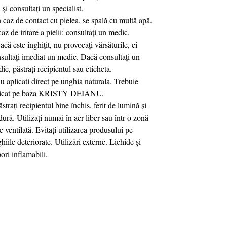
 și consultați un specialist.
n caz de contact cu pielea, se spală cu multă apă.
caz de iritare a pielii: consultați un medic.
acă este înghițit, nu provocați vărsăturile, ci
sultați imediat un medic. Dacă consultați un
ic, păstrați recipientul sau eticheta.
u aplicati direct pe unghia naturala. Trebuie
licat pe baza KRISTY DEIANU.
ăstrați recipientul bine închis, ferit de lumină și
dură. Utilizați numai în aer liber sau într-o zonă
e ventilată. Evitați utilizarea produsului pe
hiile deteriorate. Utilizări externe. Lichide și
ori inflamabili.