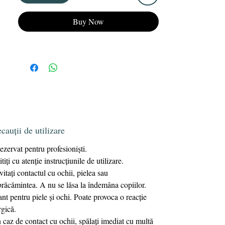
Oferă unghiilor tale un aspect impecabil, de
lungă durată cu lacul semipermanent
Buy Now
KRISTY DEIANU Gel Polish.
cauții de utilizare
ezervat pentru profesioniști.
itiți cu atenție instrucțiunile de utilizare.
vitaţi contactul cu ochii, pielea sau
răcămintea. A nu se lăsa la îndemâna copiilor.
tant pentru piele și ochi. Poate provoca o reacție
rgică.
n caz de contact cu ochii, spălați imediat cu multă