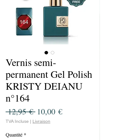
Vernis semi-
permanent Gel Polish
KRISTY DEIANU
n°164
Prix
Prix
 12,95 € 
10,00 €
original
promotionnel
TVA Incluse
|
Livraison
Quantité
*