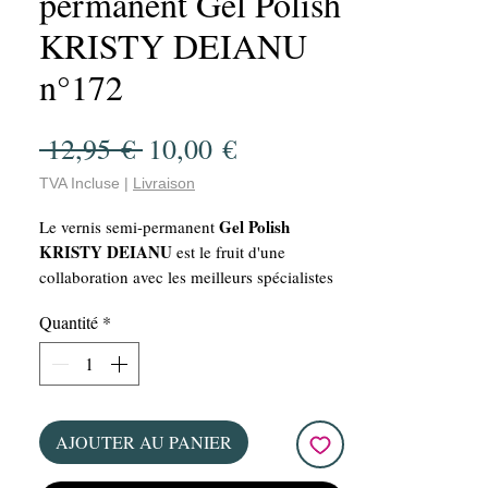
permanent Gel Polish
KRISTY DEIANU
n°172
Prix
Prix
 12,95 € 
10,00 €
original
promotionnel
TVA Incluse
|
Livraison
Gel Polish
Le vernis semi-permanent
KRISTY DEIANU
est le fruit d'une
collaboration avec les meilleurs spécialistes
et validée par KRISTY DEIANU. Ce VSP est
Quantité
*
vegan et offre une manucure parfaite grâce à
sa grande capacité de couvrance et sa
facilité d'application. Avec une bouteille de
15 ml, ce vernis offre un rapport qualité-prix
imbattable!!! De plus, sa tenue longue durée
AJOUTER AU PANIER
de plusieurs semaines vous assure une
manucure impeccable pour un bon moment.