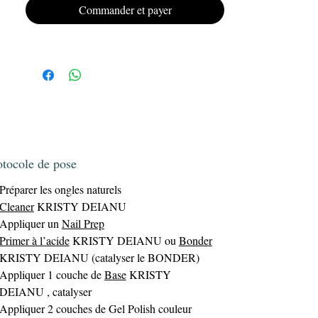
Offrez à vos ongles un look impeccable et
Commander et payer
Gel
durable avec le vernis semi-permanent
Polish KRISTY DEIANU.
otocole de pose
Préparer les ongles naturels
Cleaner
KRISTY DEIANU
Appliquer un
Nail Prep
Primer à l’acide
KRISTY DEIANU ou
Bonder
KRISTY DEIANU (catalyser le BONDER)
Appliquer 1 couche de
Base
KRISTY
DEIANU , catalyser
Appliquer 2 couches de Gel Polish couleur