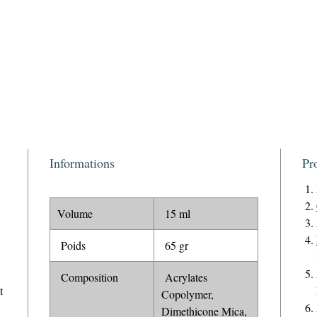
Informations
Pr
Volume
15 ml
Poids
65 gr
Composition
Acrylates
t
Copolymer,
Dimethicone Mica,