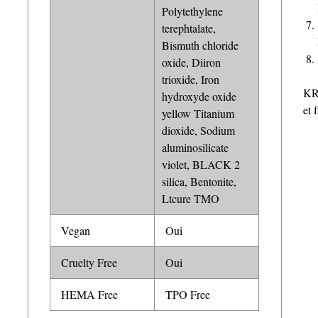
Polytethylene
terephtalate,
Bismuth chloride
oxide, Diiron
trioxide, Iron
KR
hydroxyde oxide
et 
yellow Titanium
dioxide, Sodium
aluminosilicate
violet, BLACK 2
silica, Bentonite,
Ltcure TMO
Vegan
Oui
Cruelty Free
Oui
HEMA Free
TPO Free