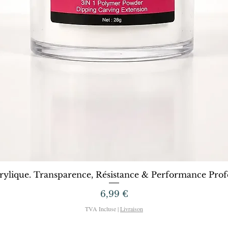
Aperçu rapide
rylique. Transparence, Résistance & Performance Profe
Prix
6,99 €
TVA Incluse
|
Livraison