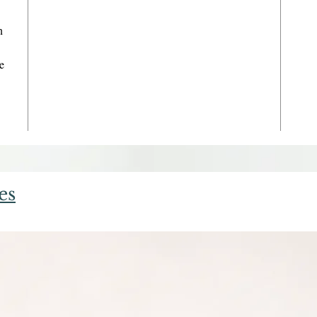
n
e
es