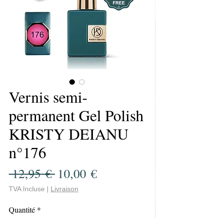
Vernis semi-
permanent Gel Polish
KRISTY DEIANU
n°176
Prix
Prix
 12,95 € 
10,00 €
original
promotionnel
TVA Incluse
|
Livraison
Quantité
*