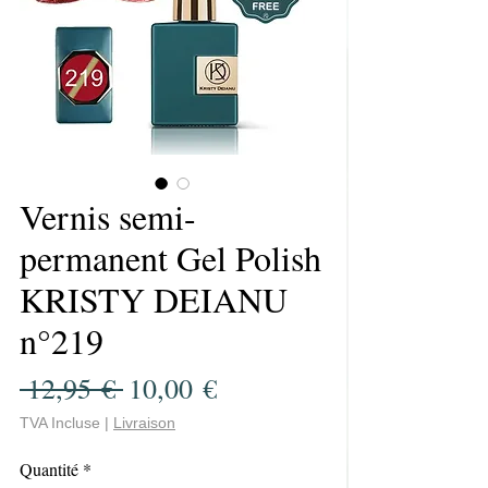
Vernis semi-
permanent Gel Polish
KRISTY DEIANU
n°219
Prix
Prix
 12,95 € 
10,00 €
original
promotionnel
TVA Incluse
|
Livraison
Quantité
*