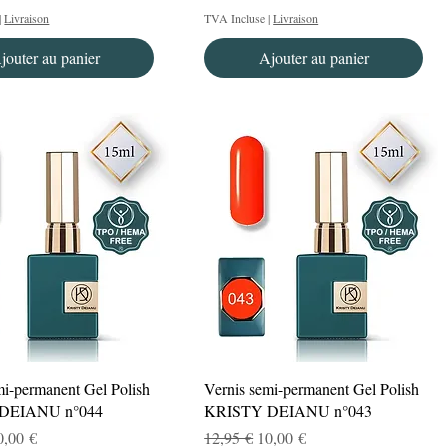
|
Livraison
TVA Incluse
|
Livraison
jouter au panier
Ajouter au panier
Aperçu rapide
Aperçu rapide
mi-permanent Gel Polish
Vernis semi-permanent Gel Polish
DEIANU n°044
KRISTY DEIANU n°043
nal
rix promotionnel
Prix original
Prix promotionnel
0,00 €
12,95 €
10,00 €