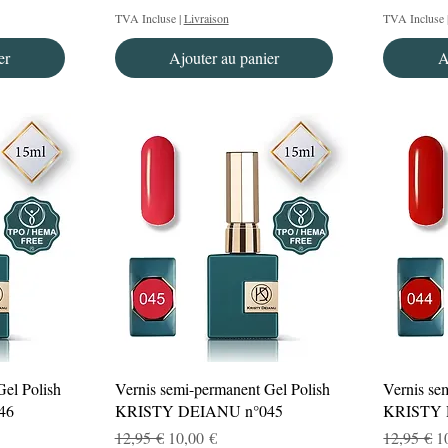
TVA Incluse
|
Livraison
TVA Incluse
er
Ajouter au panier
A
Aperçu rapide
Gel Polish
Vernis semi-permanent Gel Polish
Vernis se
46
KRISTY DEIANU n°045
KRISTY 
el
Prix original
Prix promotionnel
Prix origi
P
12,95 €
10,00 €
12,95 €
1