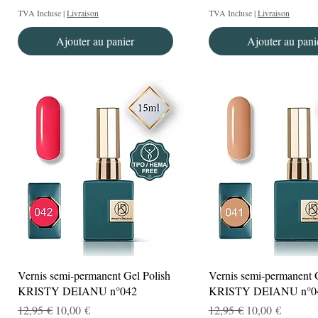
TVA Incluse
|
Livraison
TVA Incluse
|
Livraison
Ajouter au panier
Ajouter au pani
Aperçu rapide
Aperçu rapide
Vernis semi-permanent Gel Polish
Vernis semi-permanent 
KRISTY DEIANU n°042
KRISTY DEIANU n°0
Prix original
Prix promotionnel
Prix original
Prix promotionn
12,95 €
10,00 €
12,95 €
10,00 €