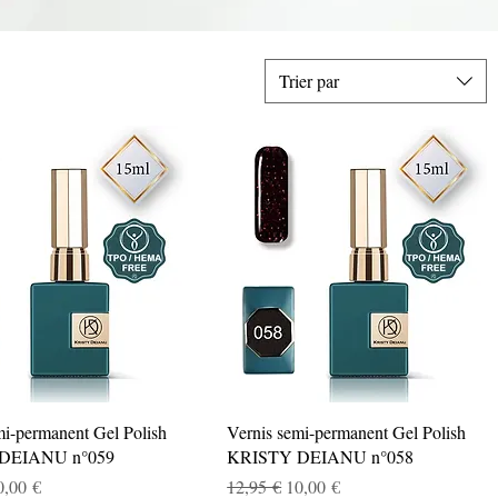
Trier par
Aperçu rapide
Aperçu rapide
mi-permanent Gel Polish
Vernis semi-permanent Gel Polish
DEIANU n°059
KRISTY DEIANU n°058
nal
rix promotionnel
Prix original
Prix promotionnel
0,00 €
12,95 €
10,00 €