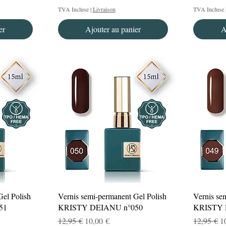
TVA Incluse
|
Livraison
TVA Incluse
er
Ajouter au panier
A
Aperçu rapide
Gel Polish
Vernis semi-permanent Gel Polish
Vernis se
51
KRISTY DEIANU n°050
KRISTY 
el
Prix original
Prix promotionnel
Prix origi
P
12,95 €
10,00 €
12,95 €
1