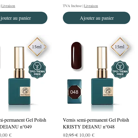
|
Livraison
TVA Incluse
|
Livraison
jouter au panier
Ajouter au panier
Aperçu rapide
Aperçu rapide
mi-permanent Gel Polish
Vernis semi-permanent Gel Polish
DEIANU n°049
KRISTY DEIANU n°048
nal
rix promotionnel
Prix original
Prix promotionnel
0,00 €
12,95 €
10,00 €