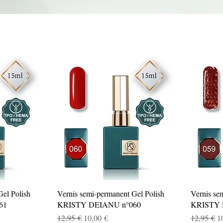
Aperçu rapide
Gel Polish
Vernis semi-permanent Gel Polish
Vernis se
61
KRISTY DEIANU n°060
KRISTY 
el
Prix original
Prix promotionnel
Prix origi
P
12,95 €
10,00 €
12,95 €
1