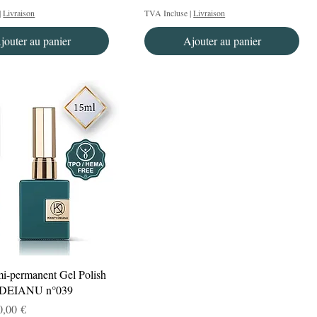
|
Livraison
TVA Incluse
|
Livraison
jouter au panier
Ajouter au panier
Aperçu rapide
mi-permanent Gel Polish
DEIANU n°039
nal
rix promotionnel
0,00 €