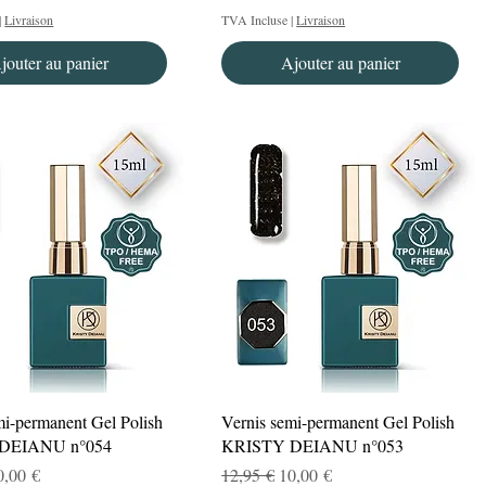
|
Livraison
TVA Incluse
|
Livraison
jouter au panier
Ajouter au panier
Aperçu rapide
Aperçu rapide
mi-permanent Gel Polish
Vernis semi-permanent Gel Polish
DEIANU n°054
KRISTY DEIANU n°053
nal
rix promotionnel
Prix original
Prix promotionnel
0,00 €
12,95 €
10,00 €