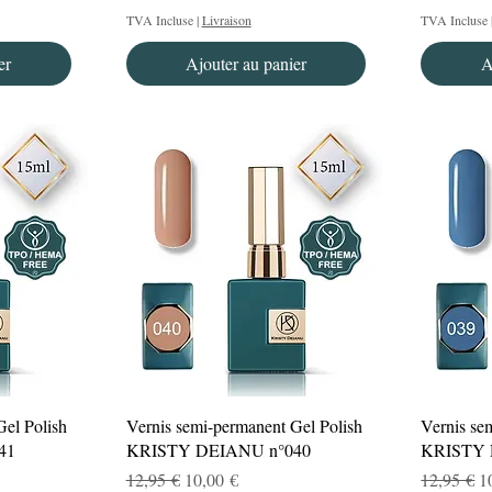
TVA Incluse
|
Livraison
TVA Incluse
er
Ajouter au panier
A
Aperçu rapide
Gel Polish
Vernis semi-permanent Gel Polish
Vernis se
41
KRISTY DEIANU n°040
KRISTY 
el
Prix original
Prix promotionnel
Prix origi
P
12,95 €
10,00 €
12,95 €
1