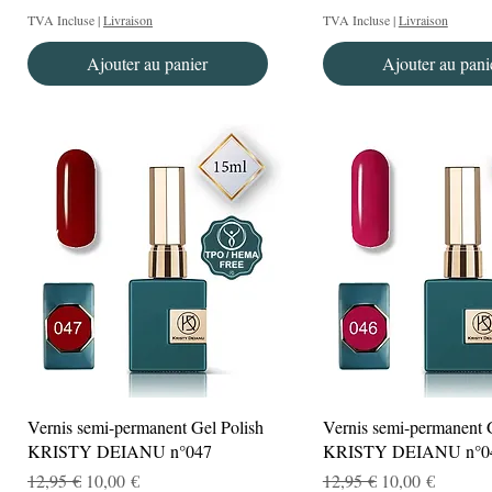
TVA Incluse
|
Livraison
TVA Incluse
|
Livraison
Ajouter au panier
Ajouter au pani
Aperçu rapide
Aperçu rapide
Vernis semi-permanent Gel Polish
Vernis semi-permanent 
KRISTY DEIANU n°047
KRISTY DEIANU n°0
Prix original
Prix promotionnel
Prix original
Prix promotionn
12,95 €
10,00 €
12,95 €
10,00 €