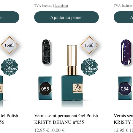
TVA Incluse
|
Livraison
TVA Incluse
er
Ajouter au panier
A
Aperçu rapide
Gel Polish
Vernis semi-permanent Gel Polish
Vernis se
56
KRISTY DEIANU n°055
KRISTY 
el
Prix original
Prix promotionnel
Prix origi
P
12,95 €
10,00 €
12,95 €
1