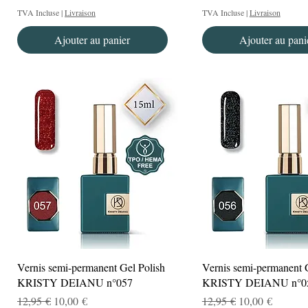
TVA Incluse
|
Livraison
TVA Incluse
|
Livraison
Ajouter au panier
Ajouter au pani
Aperçu rapide
Aperçu rapide
Vernis semi-permanent Gel Polish
Vernis semi-permanent 
KRISTY DEIANU n°057
KRISTY DEIANU n°0
Prix original
Prix promotionnel
Prix original
Prix promotionn
12,95 €
10,00 €
12,95 €
10,00 €