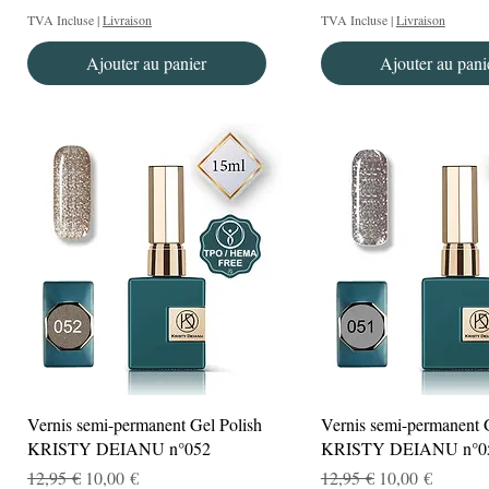
TVA Incluse
|
Livraison
TVA Incluse
|
Livraison
Ajouter au panier
Ajouter au pani
Aperçu rapide
Aperçu rapide
Vernis semi-permanent Gel Polish
Vernis semi-permanent 
KRISTY DEIANU n°052
KRISTY DEIANU n°0
Prix original
Prix promotionnel
Prix original
Prix promotionn
12,95 €
10,00 €
12,95 €
10,00 €