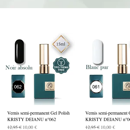
Aperçu rapide
Aperçu rapide
Vernis semi-permanent Gel Polish
Vernis semi-permanent 
KRISTY DEIANU n°062
KRISTY DEIANU n°0
Prix original
Prix promotionnel
Prix original
Prix promotionn
12,95 €
10,00 €
12,95 €
10,00 €