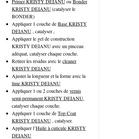
Primer KRISTY DEIANU
ou
Bonder
construction
modelage
, le
, le
KRISTY DEIANU
(catalyser le
remplissage
gainage
et le
sur ongles
BONDER)
naturels, capsules ou extensions sur
Appliquer 1 couche de
Base KRISTY
chablon.
DEIANU
, catalyser ,
Confort d’application
: sa texture fluide
Appliquer le gel de construction
mais maîtrisable permet un travail précis,
KRISTY DEIANU avec un pinceau
sans coulures.
adéquat, catalyser chaque couche.
Résultats durables
excellente
: une
Retirer les résidus avec le
cleaner
tenue de plusieurs semaines
, pour des
KRISTY DEIANU
ongles solides et élégants.
Ajuster la longueur et la forme avec la
Grâce à sa formulation équilibrée, ce gel
lime KRISTY DEIANU
vous assure une application simple et un
Appliquer 1 ou 2 couches de
vernis
résultat impeccable, que ce soit pour un
semi-permanent KRISTY DEIANU
,
renforcement naturel ou pour des extensions
plus élaborées.
catalyser chaque couche.
Appliquer 1 couche de
Top Coat
KRISTY DEIANU
, catalyser.
Appliquer l’
Huile à cuticule KRISTY
DEIANU