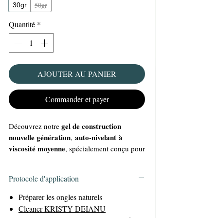
50gr
30gr
Quantité
*
AJOUTER AU PANIER
Commander et payer
gel de construction
Découvrez notre
nouvelle génération
auto-nivelant à
,
viscosité moyenne
, spécialement conçu pour
répondre aux besoins des professionnelles
exigeantes.
Protocole d'application
Polyvalent
2 en 1
: véritable produit
, il
base
s’utilise à la fois comme
et comme
Préparer les ongles naturels
gel de construction
.
Cleaner KRISTY DEIANU
Multi-usages
: idéal pour la