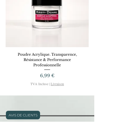
et professionnelles !
Poudre Acrylique. Transparence,
Dreamy Gel KRISTYD
Résistance & Performance
Professionnelle
Prix
6,99 €
TVA Incluse
|
Livraison
AVIS DE CLIENTS
Adresse: 11 rue Defly - Nice - FRANCE