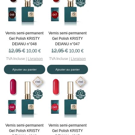
Vernis semi-permanent
Vernis semi-permanent
Gel Polish KRISTY
Gel Polish KRISTY
DEIANU n°048
DEIANU n°047
Prix original
12,95 €
Prix promotionnel
Prix original
12,95 €
Prix promotionnel
10,00 €
10,00 €
TVA Incluse
|
Livraison
TVA Incluse
|
Livraison
Ajouter au panier
Ajouter au panier
Vernis semi-permanent
Vernis semi-permanent
Gel Polish KRISTY
Gel Polish KRISTY