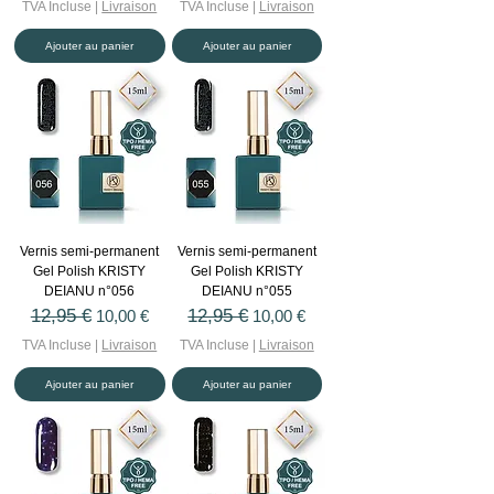
TVA Incluse
|
Livraison
TVA Incluse
|
Livraison
Ajouter au panier
Ajouter au panier
Vernis semi-permanent
Vernis semi-permanent
Gel Polish KRISTY
Gel Polish KRISTY
DEIANU n°056
DEIANU n°055
Prix original
12,95 €
Prix promotionnel
Prix original
12,95 €
Prix promotionnel
10,00 €
10,00 €
TVA Incluse
|
Livraison
TVA Incluse
|
Livraison
Ajouter au panier
Ajouter au panier