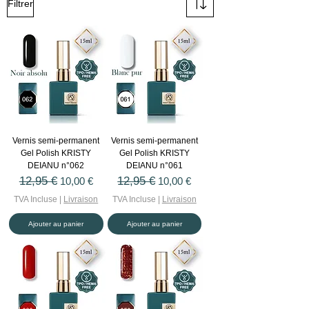
Filtrer
Vernis semi-permanent
Vernis semi-permanent
Gel Polish KRISTY
Gel Polish KRISTY
DEIANU n°062
DEIANU n°061
Prix original
12,95 €
Prix promotionnel
Prix original
12,95 €
Prix promotionnel
10,00 €
10,00 €
TVA Incluse
|
Livraison
TVA Incluse
|
Livraison
Ajouter au panier
Ajouter au panier