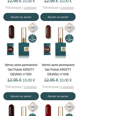
Prix original
12,95 €
Prix promotionnel
Prix original
12,95 €
Prix promotionnel
10,00 €
10,00 €
TVA Incluse
|
Livraison
TVA Incluse
|
Livraison
Ajouter au panier
Ajouter au panier
Vernis semi-permanent
Vernis semi-permanent
Gel Polish KRISTY
Gel Polish KRISTY
DEIANU n°050
DEIANU n°049
Prix original
12,95 €
Prix promotionnel
Prix original
12,95 €
Prix promotionnel
10,00 €
10,00 €
TVA Incluse
|
Livraison
TVA Incluse
|
Livraison
Ajouter au panier
Ajouter au panier