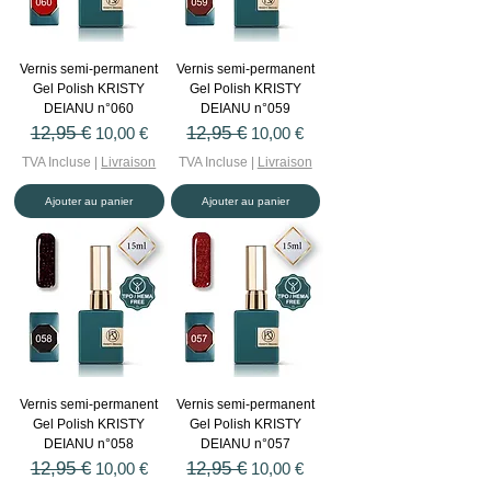
Vernis semi-permanent
Vernis semi-permanent
Gel Polish KRISTY
Gel Polish KRISTY
DEIANU n°060
DEIANU n°059
Prix original
12,95 €
Prix promotionnel
Prix original
12,95 €
Prix promotionnel
10,00 €
10,00 €
TVA Incluse
|
Livraison
TVA Incluse
|
Livraison
Ajouter au panier
Ajouter au panier
Vernis semi-permanent
Vernis semi-permanent
Gel Polish KRISTY
Gel Polish KRISTY
DEIANU n°058
DEIANU n°057
Prix original
12,95 €
Prix promotionnel
Prix original
12,95 €
Prix promotionnel
10,00 €
10,00 €