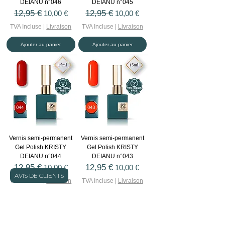
DEIANU n°046
DEIANU n°045
Prix original
12,95 €
Prix promotionnel
Prix original
12,95 €
Prix promotionnel
10,00 €
10,00 €
TVA Incluse
|
Livraison
TVA Incluse
|
Livraison
Ajouter au panier
Ajouter au panier
Vernis semi-permanent
Vernis semi-permanent
Gel Polish KRISTY
Gel Polish KRISTY
DEIANU n°044
DEIANU n°043
Prix original
12,95 €
Prix promotionnel
Prix original
12,95 €
Prix promotionnel
10,00 €
10,00 €
AVIS DE CLIENTS
TVA Incluse
|
Livraison
TVA Incluse
|
Livraison
Ajouter au panier
Ajouter au panier