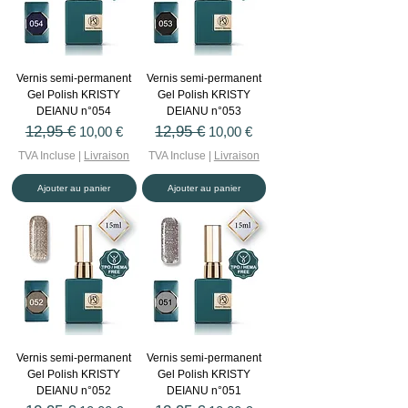
Vernis semi-permanent
Vernis semi-permanent
Gel Polish KRISTY
Gel Polish KRISTY
DEIANU n°054
DEIANU n°053
Prix original
12,95 €
Prix promotionnel
Prix original
12,95 €
Prix promotionnel
10,00 €
10,00 €
TVA Incluse
|
Livraison
TVA Incluse
|
Livraison
Ajouter au panier
Ajouter au panier
Vernis semi-permanent
Vernis semi-permanent
Gel Polish KRISTY
Gel Polish KRISTY
DEIANU n°052
DEIANU n°051