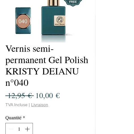
Vernis semi-
permanent Gel Polish
KRISTY DEIANU
n°040
Prix
Prix
 12,95 € 
10,00 €
original
promotionnel
TVA Incluse
|
Livraison
Quantité
*