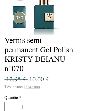
Vernis semi-
permanent Gel Polish
KRISTY DEIANU
n°070
Prix
Prix
 12,95 € 
10,00 €
original
promotionnel
TVA Incluse
|
Livraison
Quantité
*