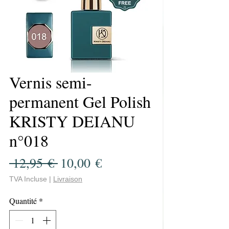
Vernis semi-
permanent Gel Polish
KRISTY DEIANU
n°018
Prix
Prix
 12,95 € 
10,00 €
original
promotionnel
TVA Incluse
|
Livraison
Quantité
*