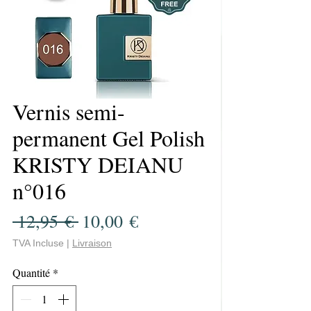
Vernis semi-
permanent Gel Polish
KRISTY DEIANU
n°016
Prix
Prix
 12,95 € 
10,00 €
original
promotionnel
TVA Incluse
|
Livraison
Quantité
*