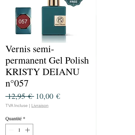
Vernis semi-
permanent Gel Polish
KRISTY DEIANU
n°057
Prix
Prix
 12,95 € 
10,00 €
original
promotionnel
TVA Incluse
|
Livraison
Quantité
*