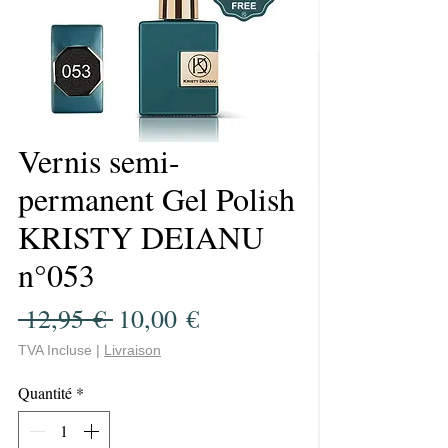
Vernis semi-
permanent Gel Polish
KRISTY DEIANU
n°053
Prix
Prix
 12,95 € 
10,00 €
original
promotionnel
TVA Incluse
|
Livraison
Quantité
*