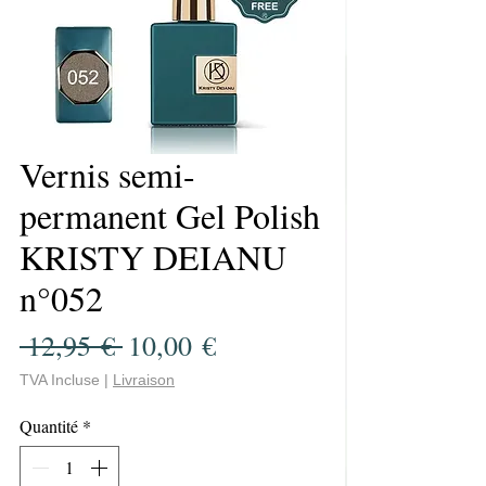
Vernis semi-
permanent Gel Polish
KRISTY DEIANU
n°052
Prix
Prix
 12,95 € 
10,00 €
original
promotionnel
TVA Incluse
|
Livraison
Quantité
*