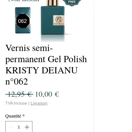
Vernis semi-
permanent Gel Polish
KRISTY DEIANU
n°062
Prix
Prix
 12,95 € 
10,00 €
original
promotionnel
TVA Incluse
|
Livraison
Quantité
*