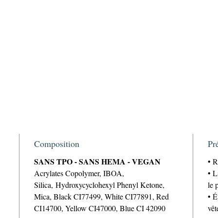
Composition
Pr
SANS TPO - SANS HEMA - VEGAN
• R
Acrylates Copolymer, IBOA,
• L
Silica, Hydroxycyclohexyl Phenyl Ketone,
le 
Mica, Black CI77499, White CI77891, Red
• É
CI14700, Yellow CI47000, Blue CI 42090
vêt