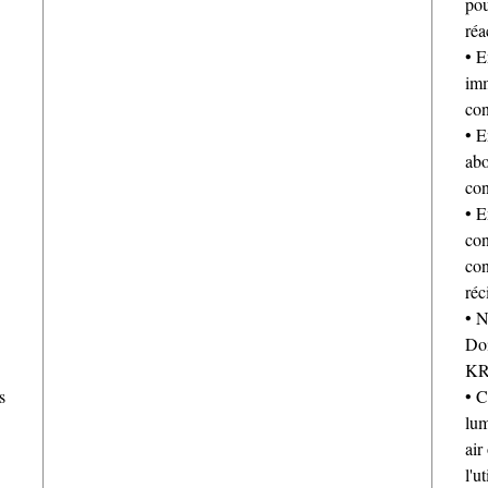
pou
réa
• E
imm
con
• E
abo
con
• E
con
con
réc
• N
Doi
KR
s
• C
lum
air
l'u