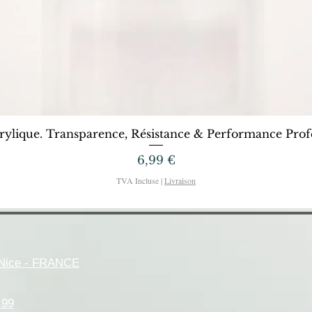
Aperçu rapide
rylique. Transparence, Résistance & Performance Profe
Prix
6,99 €
TVA Incluse
|
Livraison
- Nice - FRANCE
.99