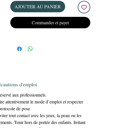
en place toute seule, réduisant le temps de
AJOUTER AU PANIER
travail et limitant le limage.
Résultats durables
✅
: des ongles résistants
Commander et payer
tenue de plusieurs
et élégants, avec une
semaines
.
Sa consistance légère et sa facilité
d’application en font l’allié parfait pour
gagner du temps sans compromis sur la
qualité et la solidité des ongles.
écautions d'emploi
éservé aux professionnels.
ire attentivement le mode d’emploi et respecter
protocole de pose
viter tout contact avec les yeux, la peau ou les
ements. Tenir hors de portée des enfants. Irritant