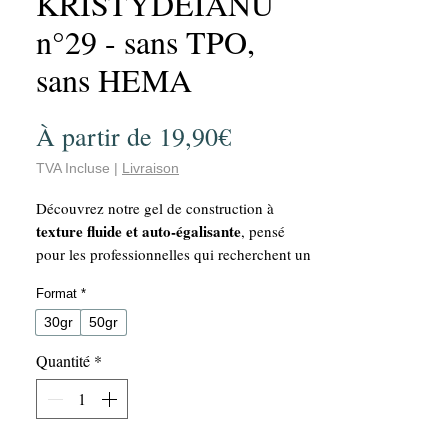
KRISTYDEIANU
n°29 - sans TPO,
sans HEMA
Prix
À partir de
19,90€
promotionnel
TVA Incluse
|
Livraison
Découvrez notre gel de construction à
texture fluide et auto-égalisante
, pensé
pour les professionnelles qui recherchent un
travail rapide et un rendu impeccable.
Format
*
Polyvalent
2 en 1
✅
: un produit
, utilisable
base
gel de construction
comme
et comme
.
30gr
50gr
Multi-usages
construction
✅
: idéal pour la
,
Quantité
*
modelage
remplissage
gainage
le
, le
et le
,
aussi bien sur ongles naturels que sur
capsules, pop-its ou extensions sur chablon.
Auto-égalisant
✅
: sa texture fluide se met