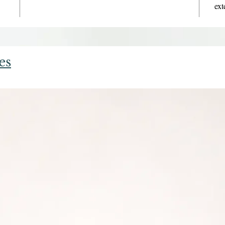
ext
es