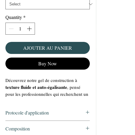
Quantity
*
AJOUTER AU PANIER
Buy Now
Découvrez notre gel de construction à
texture fluide et auto-égalisante
, pensé
pour les professionnelles qui recherchent un
travail rapide et un rendu impeccable.
Polyvalent
2 en 1
✅
: un produit
, utilisable
Protocole d'application
base
gel de construction
comme
et comme
.
Multi-usages
construction
✅
: idéal pour la
,
Préparer les ongles naturels
Composition
modelage
remplissage
gainage
le
, le
et le
,
Cleaner KRISTY DEIANU