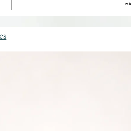
ext
es