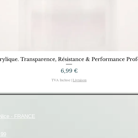
Aperçu rapide
rylique. Transparence, Résistance & Performance Profe
Prix
6,99 €
TVA Incluse
|
Livraison
- Nice - FRANCE
.99