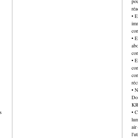
pou
réa
• E
imm
con
• E
abo
con
• E
con
con
réc
• N
Doi
KR
s
• C
lum
air
l'u