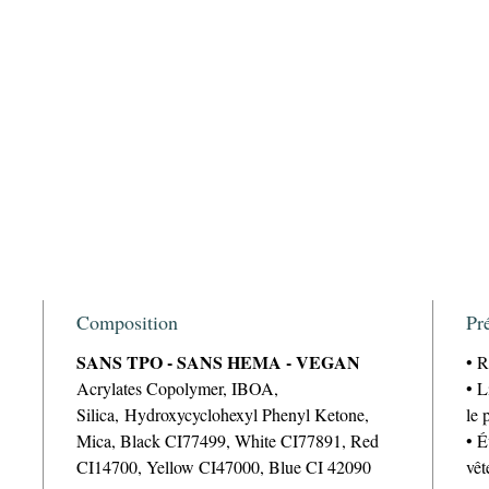
Composition
Pr
SANS TPO - SANS HEMA - VEGAN
• R
Acrylates Copolymer, IBOA,
• L
Silica, Hydroxycyclohexyl Phenyl Ketone,
le 
Mica, Black CI77499, White CI77891, Red
• É
CI14700, Yellow CI47000, Blue CI 42090
vêt