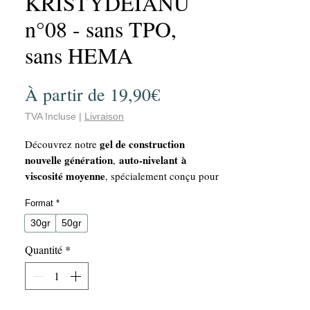
KRISTYDEIANU
n°08 - sans TPO,
sans HEMA
Prix
À partir de
19,90€
promotionnel
TVA Incluse
|
Livraison
gel de construction
Découvrez notre
nouvelle génération
auto-nivelant à
,
viscosité moyenne
, spécialement conçu pour
répondre aux besoins des professionnelles
Format
*
exigeantes.
Polyvalent
2 en 1
: véritable produit
, il
30gr
50gr
base
s’utilise à la fois comme
et comme
Quantité
*
gel de construction
.
Multi-usages
: idéal pour la
construction
modelage
, le
, le
remplissage
gainage
et le
sur ongles