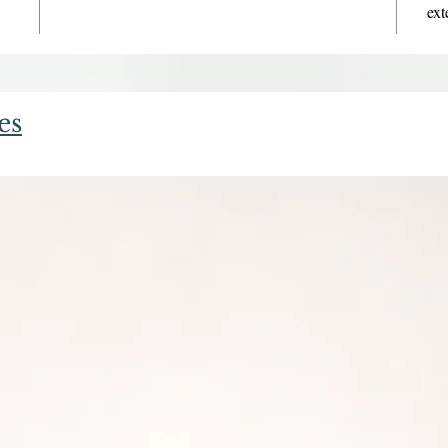
ext
es