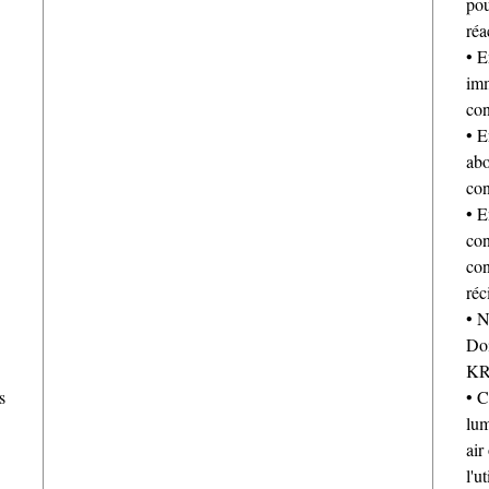
pou
réa
• E
imm
con
• E
abo
con
• E
con
con
réc
• N
Doi
KR
s
• C
lum
air
l'u