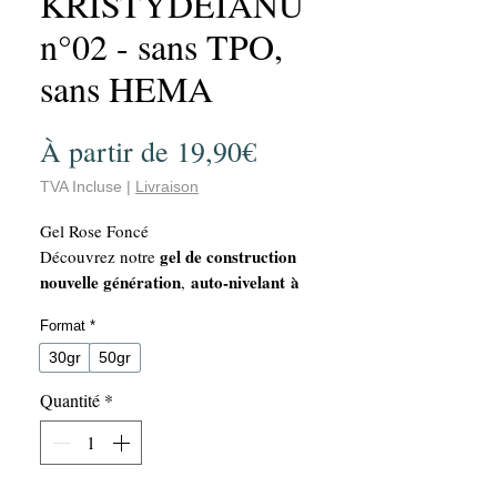
KRISTYDEIANU
n°02 - sans TPO,
sans HEMA
Prix
À partir de
19,90€
promotionnel
TVA Incluse
|
Livraison
Gel Rose Foncé
gel de construction
Découvrez notre
nouvelle génération
auto-nivelant à
,
viscosité moyenne
, spécialement conçu pour
Format
*
répondre aux besoins des professionnelles
exigeantes.
30gr
50gr
Polyvalent
2 en 1
: véritable produit
, il
Quantité
*
base
s’utilise à la fois comme
et comme
gel de construction
.
Multi-usages
: idéal pour la
construction
modelage
, le
, le