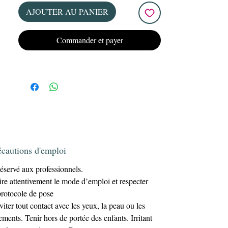
remplissage
gainage
et le
sur ongles
AJOUTER AU PANIER
naturels, capsules ou extensions sur
chablon.
Commander et payer
Confort d’application
: sa texture fluide
mais maîtrisable permet un travail précis,
sans coulures.
Résultats durables
excellente
: une
tenue de plusieurs semaines
, pour des
ongles solides et élégants.
Grâce à sa formulation équilibrée, ce gel
vous assure une application simple et un
résultat impeccable, que ce soit pour un
renforcement naturel ou pour des extensions
écautions d'emploi
plus élaborées.
éservé aux professionnels.
ire attentivement le mode d’emploi et respecter
protocole de pose
viter tout contact avec les yeux, la peau ou les
ements. Tenir hors de portée des enfants. Irritant