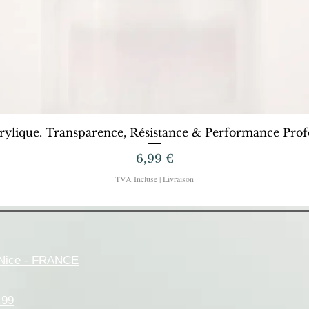
Aperçu rapide
rylique. Transparence, Résistance & Performance Profe
Prix
6,99 €
TVA Incluse
|
Livraison
- Nice - FRANCE
.99