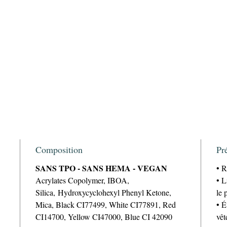
Composition
Pr
SANS TPO - SANS HEMA - VEGAN
• R
Acrylates Copolymer, IBOA,
• L
Silica, Hydroxycyclohexyl Phenyl Ketone,
le 
Mica, Black CI77499, White CI77891, Red
• É
CI14700, Yellow CI47000, Blue CI 42090
vêt