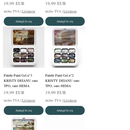
Preț
Preț
19,99 EUR
19,99 EUR
inclus TVA
|
Livraison
inclus TVA
|
Livraison
Adaugă în coș
Adaugă în coș
Palette Paint Gel n°3
Palette Paint Gel n°2
KRISTY DEIANU sans
KRISTY DEIANU sans
TPO, sans HEMA
TPO, sans HEMA
Preț
Preț
19,99 EUR
19,99 EUR
inclus TVA
|
Livraison
inclus TVA
|
Livraison
Adaugă în coș
Adaugă în coș