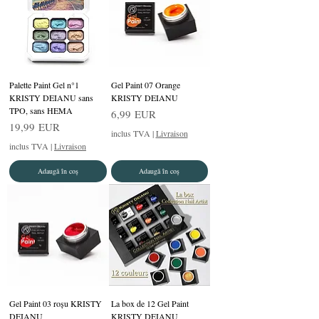
Palette Paint Gel n°1
Gel Paint 07 Orange
KRISTY DEIANU sans
KRISTY DEIANU
TPO, sans HEMA
Preț
6,99 EUR
Preț
19,99 EUR
inclus TVA
|
Livraison
inclus TVA
|
Livraison
Adaugă în coș
Adaugă în coș
Gel Paint 03 roşu KRISTY
La box de 12 Gel Paint
DEIANU
KRISTY DEIANU