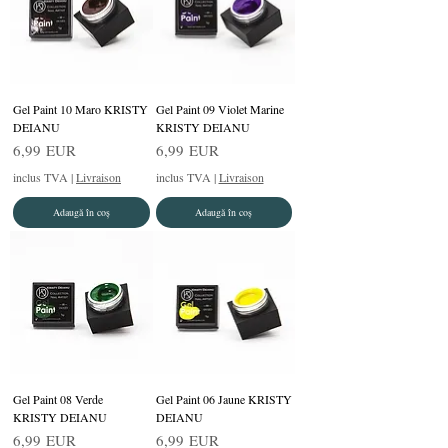
Gel Paint 10 Maro KRISTY
Gel Paint 09 Violet Marine
DEIANU
KRISTY DEIANU
Preț
Preț
6,99 EUR
6,99 EUR
inclus TVA
|
Livraison
inclus TVA
|
Livraison
Adaugă în coș
Adaugă în coș
Gel Paint 08 Verde
Gel Paint 06 Jaune KRISTY
KRISTY DEIANU
DEIANU
Preț
Preț
6,99 EUR
6,99 EUR