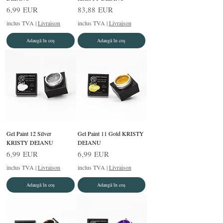
Preț
Preț
6,99 EUR
83,88 EUR
inclus TVA
|
Livraison
inclus TVA
|
Livraison
Adaugă în coș
Adaugă în coș
Gel Paint 12 Silver
Gel Paint 11 Gold KRISTY
KRISTY DEIANU
DEIANU
Preț
Preț
6,99 EUR
6,99 EUR
inclus TVA
|
Livraison
inclus TVA
|
Livraison
Adaugă în coș
Adaugă în coș