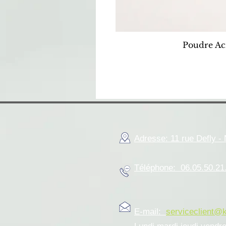
Poudre Ac
Adresse: 11 rue Defly 
Téléphone: 06.05.50.21
E-mail:
serviceclient@