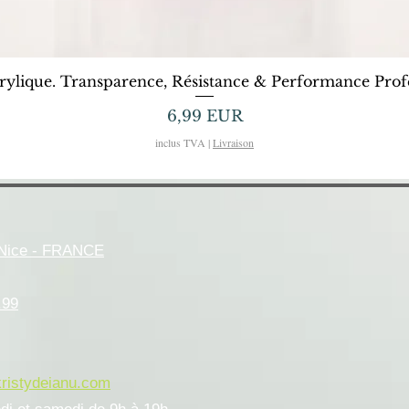
Afișare rapidă
rylique. Transparence, Résistance & Performance Profe
Preț
6,99 EUR
inclus TVA
|
Livraison
- Nice - FRANCE
.99
kristydeianu.com