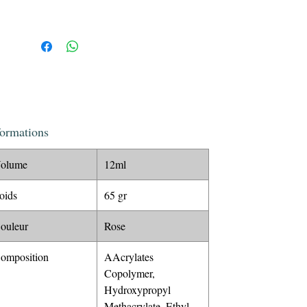
formations
olume
12ml
oids
65 gr
ouleur
Rose
omposition
AAcrylates
Copolymer,
Hydroxypropyl
Methacrylate, Ethyl