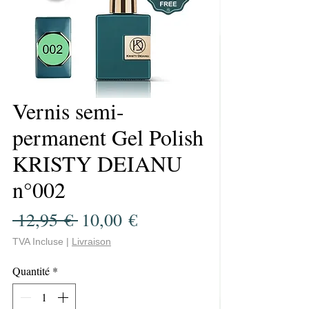
Vernis semi-
permanent Gel Polish
KRISTY DEIANU
n°002
Prix
Prix
 12,95 € 
10,00 €
original
promotionnel
TVA Incluse
|
Livraison
Quantité
*