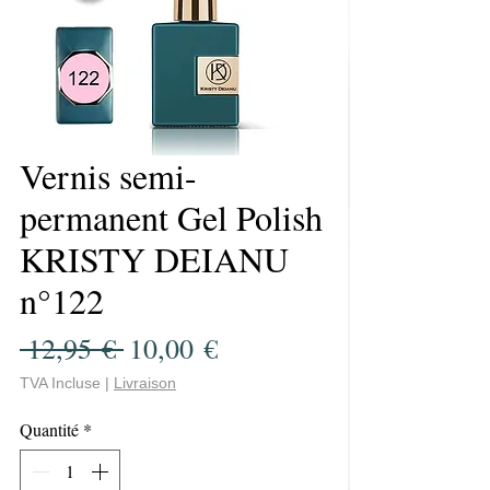
Vernis semi-
permanent Gel Polish
KRISTY DEIANU
n°122
Prix
Prix
 12,95 € 
10,00 €
original
promotionnel
TVA Incluse
|
Livraison
Quantité
*