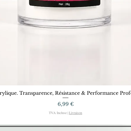
Aperçu rapide
rylique. Transparence, Résistance & Performance Profe
Prix
6,99 €
TVA Incluse
|
Livraison