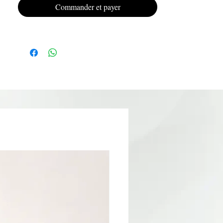
prestations de dépose.
Commander et payer
Ses avantages :
-
Retire rapidement le vernis semi-
permanent et les gels soak-off
Action rapide en seulement quelques
minutes
Facilite le décollement de la matière sans
effort excessif
Réduit le temps de dépose
Application simple et pratique
Permet une dépose plus propre et plus
confortable
Texture facile à appliquer avec précision
Conseils d’utilisation :
-
Matifier légèrement le top coat à l’aide
d’une lime ou d’un bloc.
Appliquer une couche généreuse de
Remover KRISTY DEIANU sur la
surface du produit.