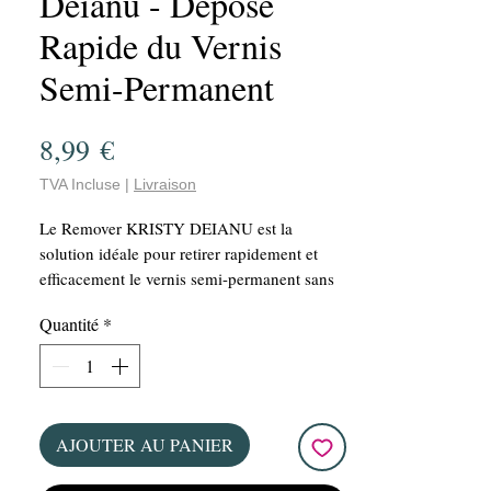
Deianu - Dépose
Rapide du Vernis
Semi-Permanent
Prix
8,99 €
TVA Incluse
|
Livraison
Le Remover KRISTY DEIANU est la
solution idéale pour retirer rapidement et
efficacement le vernis semi-permanent sans
trempage prolongé ni limage excessif. Sa
Quantité
*
formule agit en quelques minutes pour
ramollir et décoller la matière tout en
facilitant une dépose plus confortable et plus
rapide.
Parfait pour les professionnelles comme
AJOUTER AU PANIER
pour les utilisatrices exigeantes, il permet de
gagner un temps précieux lors des