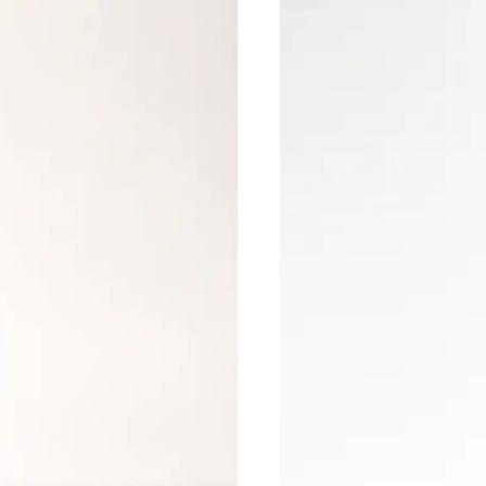
Laisser agir quelques minutes jusqu’à ce
que la matière commence à se craqueler.
Retirer délicatement les résidus à l’aide
d’un pousse-cuticules ou d’un scraper.
Un indispensable pour accélérer vos
prestations de dépose tout en conservant un
travail propre, rapide et professionnel.