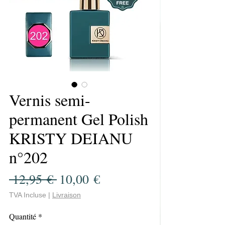
Vernis semi-
permanent Gel Polish
KRISTY DEIANU
n°202
Prix
Prix
 12,95 € 
10,00 €
original
promotionnel
TVA Incluse
|
Livraison
Quantité
*