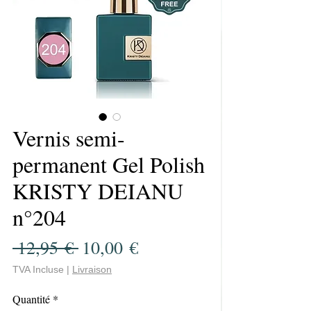
Vernis semi-
permanent Gel Polish
KRISTY DEIANU
n°204
Prix
Prix
 12,95 € 
10,00 €
original
promotionnel
TVA Incluse
|
Livraison
Quantité
*