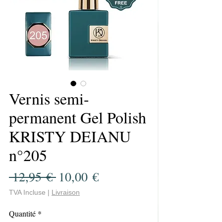
Vernis semi-
permanent Gel Polish
KRISTY DEIANU
n°205
Prix
Prix
 12,95 € 
10,00 €
original
promotionnel
TVA Incluse
|
Livraison
Quantité
*