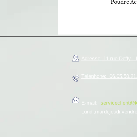
Poudre Ac
Adresse: 11 rue Defly 
Téléphone: 06.05.50.21
E-mail:
serviceclient@
Lundi,mardi,jeudi,vendr