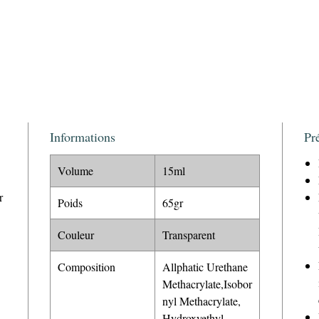
Informations
Pr
Volume
15ml
r
Poids
65gr
Couleur
Transparent
Composition
Allphatic Urethane
Methacrylate,Isobor
nyl Methacrylate,
Hydroxyethyl