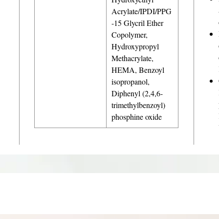
Acrylate/IPDI/PPG
-15 Glycril Ether
Copolymer,
Hydroxypropyl
Methacrylate,
HEMA, Benzoyl
isopropanol,
Diphenyl (2,4,6-
trimethylbenzoyl)
phosphine oxide