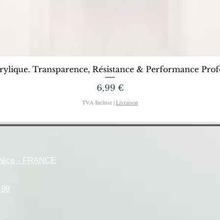
Aperçu rapide
rylique. Transparence, Résistance & Performance Profe
Prix
6,99 €
TVA Incluse
|
Livraison
- Nice - FRANCE
.99