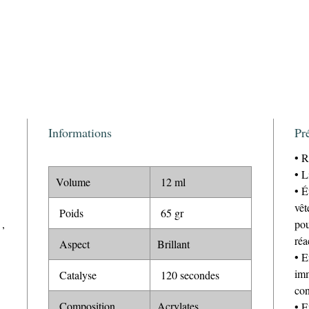
Informations
Pr
• R
• L
Volume
12 ml
• É
vêt
Poids
65 gr
,
pou
réa
Aspect
Brillant
• E
imm
Catalyse
120 secondes
con
Composition
Acrylates
• E