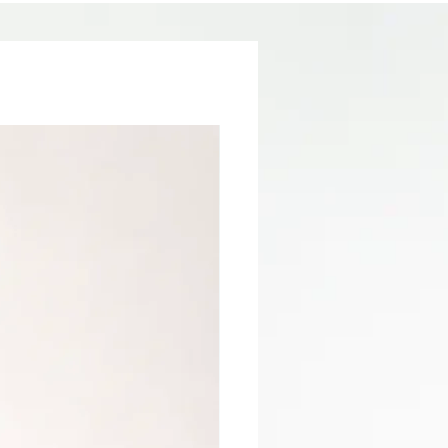
jaune translucide.
Catalyser sous lampe LED ou UV.
Laisser refroidir quelques secondes pour
une brillance maximale.
Top Coat Lemon n°2 KRISTY
Le
DEIANU
est la solution idéale pour
proposer des manucures lumineuses,
modernes et sûres, tout en conservant la
protection et la brillance d’un top coat
professionnel haute performance.