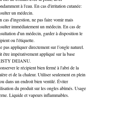
Crée un effet estival tendance
ndamment à l'eau. En cas d'irritation cutanée:
Sublime les babyboomers et dégradés
sulter un médecin.
Permet des effets “glaze” colorés
n cas d'ingestion, ne pas faire vomir mais
modernes
sulter immédiatement un médecin. En cas de
Il modifie subtilement la teinte sans
sultation d'un médecin, garder à disposition le
l’alourdir.
ipient ou l'étiquette.
Caractéristiques techniques
e pas appliquer directement sur l’ongle naturel.
Teinte : Jaune translucide
t être impérativement appliqué sur la base
Finition : Ultra brillante
ISTY DEIANU.
Texture : Fluide, auto-égalisante
onserver le récipient bien fermé à l'abri de la
No Wipe (sans résidu collant)
ière et de la chaleur. Utiliser seulement en plein
Sans HEMA
 ou dans un endroit bien ventilé. Éviter
Sans TPO
tilisation du produit sur les ongles abîmés. Usage
Compatible : Gel UV, Acrygel, Semi-
erne. Liquide et vapeurs inflammables.
permanent
Catalysation : LED / UV
Mode d’utilisation
Réaliser votre pose (gel, acrygel ou semi-
permanent).
Appliquer une fine couche de top coat