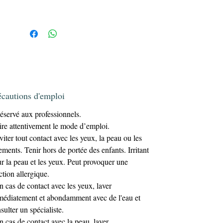
No Wipe
Sa finition
offre une brillance
intense sans résidu collant.
Pourquoi choisir notre Top Coat Jaune
Translucide ?
✔ Effet lumineux subtil et moderne
✔ Idéal pour transformer une pose sans la
reconstruire
✔ Formule professionnelle sans HEMA &
écautions d'emploi
sans TPO
éservé aux professionnels.
✔ Finition ultra brillante sans couche
collante
ire attentivement le mode d’emploi.
✔ Gain de temps en salon
viter tout contact avec les yeux, la peau ou les
Un indispensable pour les prothésistes
ements. Tenir hors de portée des enfants. Irritant
top coat coloré
ongulaires recherchant un
r la peau et les yeux. Peut provoquer une
professionnel clean et performant
.
ction allergique.
Effet & Résultat
n cas de contact avec les yeux, laver
Le top coat jaune translucide :
édiatement et abondamment avec de l'eau et
Réchauffe instantanément les nudes
sulter un spécialiste.
Apporte une touche solaire sur un blanc
n cas de contact avec la peau, laver