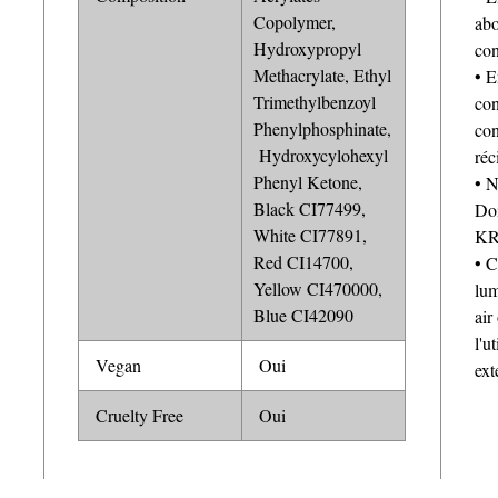
Copolymer,
abo
Hydroxypropyl
con
Methacrylate, Ethyl
• E
Trimethylbenzoyl
con
Phenylphosphinate,
con
Hydroxycylohexyl
réc
Phenyl Ketone,
• N
Black CI77499,
Doi
White CI77891,
KR
Red CI14700,
• C
Yellow CI470000,
lum
Blue CI42090
air
l'u
Vegan
Oui
ext
Cruelty Free
Oui