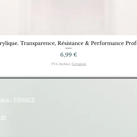
Aperçu rapide
rylique. Transparence, Résistance & Performance Profe
Prix
6,99 €
TVA Incluse
|
Livraison
- Nice - FRANCE
.99