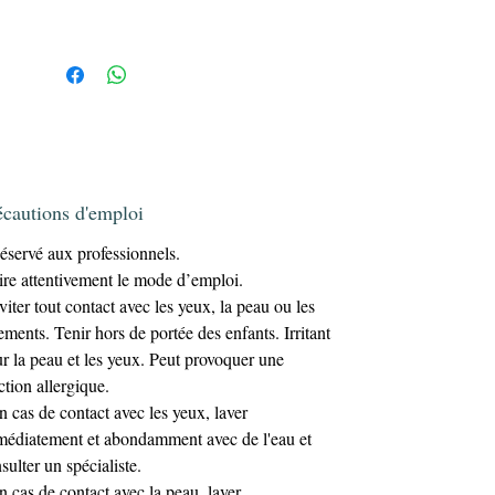
recherchant performance et sécurité. Sa
No Wipe
finition
garantit une brillance
miroir sans résidu collant.
Pourquoi choisir notre Top Coat Rouge
Glass ?
✔ Effet verre teinté ultra tendance
✔ Apporte profondeur et intensité
✔ Sublime les nudes, noirs et babyboomers
écautions d'emploi
✔ Formule professionnelle sans HEMA &
éservé aux professionnels.
sans TPO
✔ Finition miroir No Wipe
ire attentivement le mode d’emploi.
✔ Gain de temps en salon
viter tout contact avec les yeux, la peau ou les
Un indispensable pour les prothésistes
ements. Tenir hors de portée des enfants. Irritant
top coat
ongulaires souhaitant proposer un
r la peau et les yeux. Peut provoquer une
rouge translucide effet glass moderne et
ction allergique.
impactant
.
n cas de contact avec les yeux, laver
Effet & Résultat
édiatement et abondamment avec de l'eau et
Le top coat rouge glass translucide :
sulter un spécialiste.
Crée un effet “red glass” profond
n cas de contact avec la peau, laver