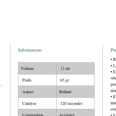
Informations
Pr
• R
• L
Volume
12 ml
• É
vêt
Poids
65 gr
,
pou
réa
Aspect
Brillant
• E
imm
Catalyse
120 secondes
con
Composition
Acrylates
• E