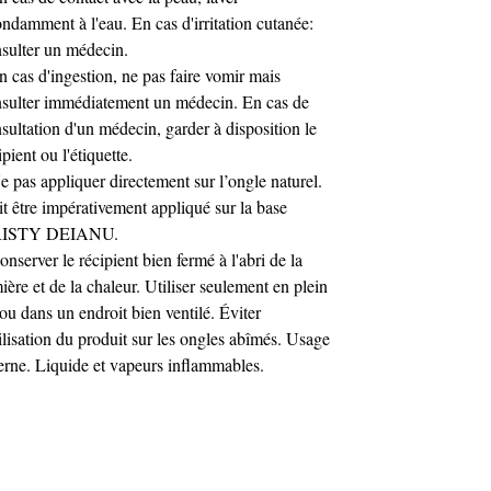
Donne une dimension couture à une pose
ndamment à l'eau. En cas d'irritation cutanée:
nude
sulter un médecin.
Intensifie un noir
n cas d'ingestion, ne pas faire vomir mais
Apporte un effet sophistiqué sur
sulter immédiatement un médecin. En cas de
babyboomer
sultation d'un médecin, garder à disposition le
Offre un rendu lumineux et audacieux
ipient ou l'étiquette.
Il modifie la tonalité tout en conservant
e pas appliquer directement sur l’ongle naturel.
transparence et profondeur.
t être impérativement appliqué sur la base
Caractéristiques techniques
ISTY DEIANU.
Teinte : Rouge translucide effet glass
onserver le récipient bien fermé à l'abri de la
Finition : Ultra brillante effet miroir
ière et de la chaleur. Utiliser seulement en plein
Texture : Fluide, auto-égalisante
 ou dans un endroit bien ventilé. Éviter
No Wipe (sans résidu collant)
tilisation du produit sur les ongles abîmés. Usage
Sans HEMA
erne. Liquide et vapeurs inflammables.
Sans TPO
Compatible : Gel UV, Acrygel, Semi-
permanent
Catalysation : LED / UV
Top Coat Rouge n°9 effet Glass
Le