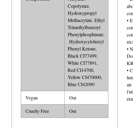
Copolymer,
abo
Hydroxypropyl
con
Methacrylate, Ethyl
• E
Trimethylbenzoyl
con
Phenylphosphinate,
con
Hydroxycylohexyl
réc
Phenyl Ketone,
• N
Black CI77499,
Doi
White CI77891,
KR
Red CI14700,
• C
Yellow CI470000,
lum
Blue CI42090
air
l'u
Vegan
Oui
ext
Cruelty Free
Oui