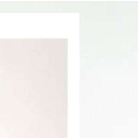
Translucide KRISTY DEIANU
est la
touche finale idéale pour des manucures
vibrantes, modernes et ultra brillantes, avec
une formulation clean adaptée aux standards
professionnels.