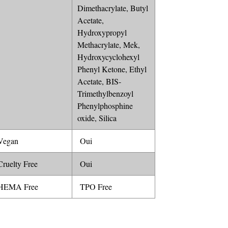
Dimethacrylate, Butyl
Acetate,
Hydroxypropyl
Methacrylate, Mek,
Hydroxycyclohexyl
Phenyl Ketone, Ethyl
Acetate, BIS-
Trimethylbenzoyl
Phenylphosphine
oxide, Silica
egan
Oui
ruelty Free
Oui
EMA Free
TPO Free