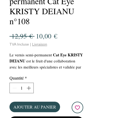
permanent Cat Eye
KRISTY DEIANU
n°108
Prix
Prix
 12,95 € 
10,00 €
original
promotionnel
TVA Incluse
|
Livraison
Cat Eye KRISTY
Le vernis semi-permanent
DEIANU
est le fruit d'une collaboration
avec les meilleurs spécialistes et validée par
KRISTY DEIANU. Ce VSP est vegan et offre
Quantité
*
une manucure parfaite grâce à sa grande
capacité de couvrance et sa facilité
d'application. Avec une bouteille de 15 ml,
ce vernis offre un rapport qualité-prix
imbattable!!! De plus, sa tenue longue durée
AJOUTER AU PANIER
de plusieurs semaines vous assure une
manucure impeccable pour un bon moment.