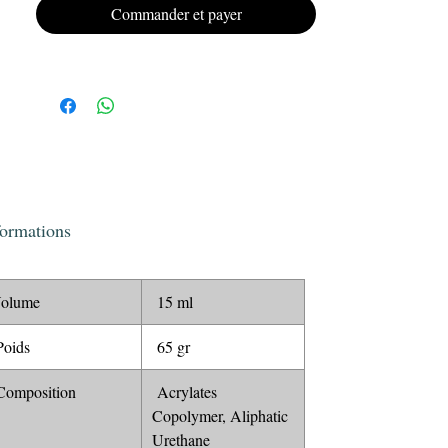
Offrez à vos ongles un look impeccable et
Commander et payer
Cat
durable avec le vernis semi-permanent
Eye KRISTY DEIANU.
formations
olume
15 ml
oids
65 gr
omposition
Acrylates
Copolymer, Aliphatic
Urethane