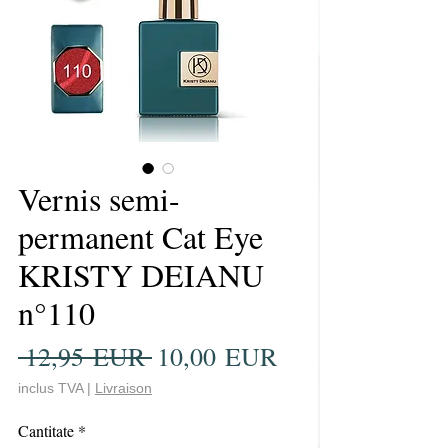
Vernis semi-
permanent Cat Eye
KRISTY DEIANU
n°110
Preț
Preț
 12,95 EUR 
10,00 EUR
normal
redus
inclus TVA
|
Livraison
Cantitate
*