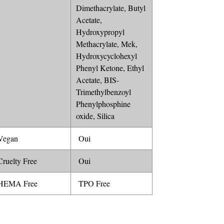
Dimethacrylate, Butyl
Acetate,
Hydroxypropyl
Methacrylate, Mek,
Hydroxycyclohexyl
Phenyl Ketone, Ethyl
Acetate, BIS-
Trimethylbenzoyl
Phenylphosphine
oxide, Silica
egan
Oui
ruelty Free
Oui
EMA Free
TPO Free