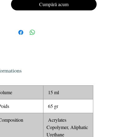
Offrez à vos ongles un look impeccable et
Cumpără acum
durable avec le vernis semi-permanent Gel
Polish KRISTY DEIANU n°044.
formations
olume
15 ml
oids
65 gr
omposition
Acrylates
Copolymer, Aliphatic
Urethane