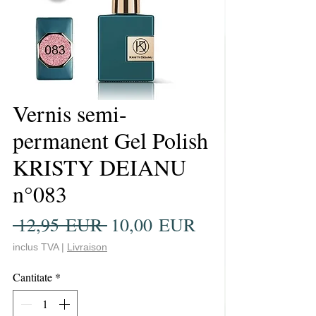
Vernis semi-
permanent Gel Polish
KRISTY DEIANU
n°083
Preț
Preț
 12,95 EUR 
10,00 EUR
normal
redus
inclus TVA
|
Livraison
Cantitate
*