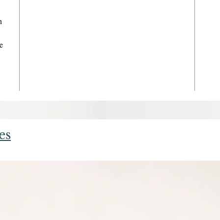
n
e
es