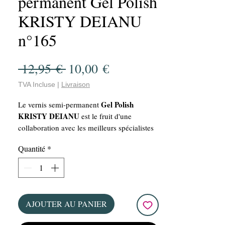
permanent Gel Polish
KRISTY DEIANU
n°165
Prix
Prix
 12,95 € 
10,00 €
original
promotionnel
TVA Incluse
|
Livraison
Gel Polish
Le vernis semi-permanent
KRISTY DEIANU
est le fruit d'une
collaboration avec les meilleurs spécialistes
et validée par KRISTY DEIANU. Ce VSP est
Quantité
*
vegan et offre une manucure parfaite grâce à
sa grande capacité de couvrance et sa
facilité d'application. Avec une bouteille de
15 ml, ce vernis offre un rapport qualité-prix
imbattable!!! De plus, sa tenue longue durée
AJOUTER AU PANIER
de plusieurs semaines vous assure une
manucure impeccable pour un bon moment.