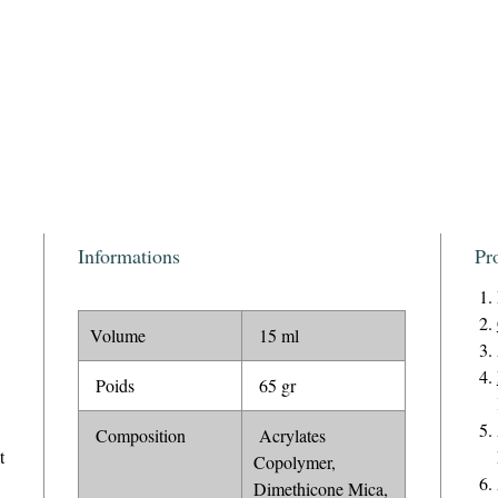
Informations
Pr
Volume
15 ml
Poids
65 gr
Composition
Acrylates
t
Copolymer,
Dimethicone Mica,