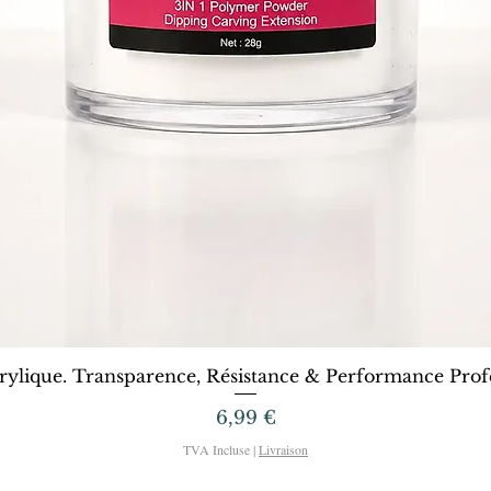
Aperçu rapide
rylique. Transparence, Résistance & Performance Profe
Prix
6,99 €
TVA Incluse
|
Livraison