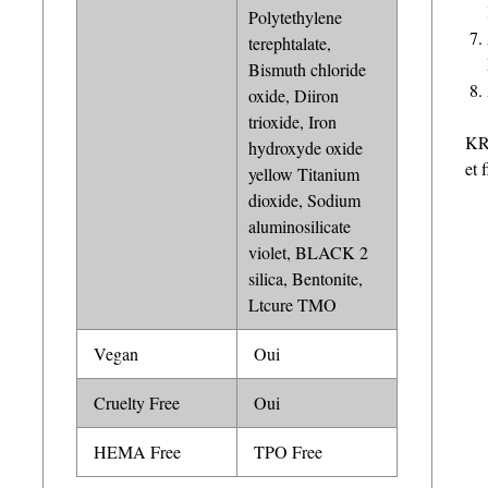
Polytethylene
terephtalate,
Bismuth chloride
oxide, Diiron
trioxide, Iron
KR
hydroxyde oxide
et 
yellow Titanium
dioxide, Sodium
aluminosilicate
violet, BLACK 2
silica, Bentonite,
Ltcure TMO
Vegan
Oui
Cruelty Free
Oui
HEMA Free
TPO Free