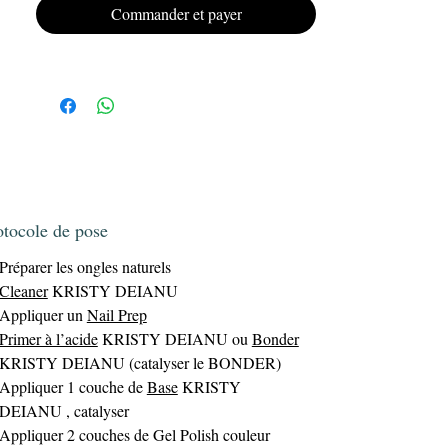
Offrez à vos ongles un look impeccable et
Commander et payer
Gel
durable avec le vernis semi-permanent
Polish KRISTY DEIANU.
otocole de pose
Préparer les ongles naturels
Cleaner
KRISTY DEIANU
Appliquer un
Nail Prep
Primer à l’acide
KRISTY DEIANU ou
Bonder
KRISTY DEIANU (catalyser le BONDER)
Appliquer 1 couche de
Base
KRISTY
DEIANU , catalyser
Appliquer 2 couches de Gel Polish couleur