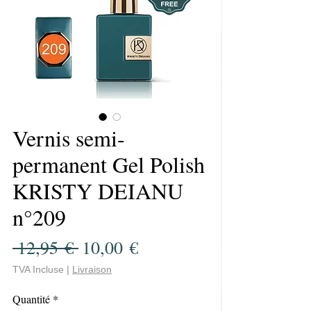
Vernis semi-
permanent Gel Polish
KRISTY DEIANU
n°209
Prix
Prix
 12,95 € 
10,00 €
original
promotionnel
TVA Incluse
|
Livraison
Quantité
*