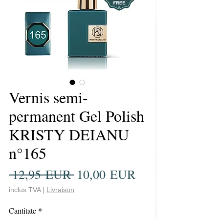
Vernis semi-
permanent Gel Polish
KRISTY DEIANU
n°165
Preț
Preț
 12,95 EUR 
10,00 EUR
normal
redus
inclus TVA
|
Livraison
Cantitate
*